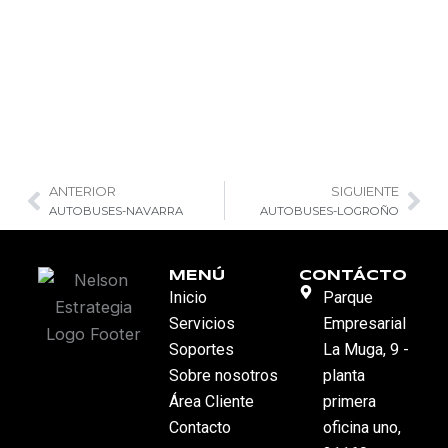
ANTERIOR
SIGUIENTE
Prev
Ne
AUTOBUSES-NAVARRA
AUTOBUSES-LOGROÑO
MENÚ
CONTÁCTO
Inicio
Parque
Servicios
Empresarial
Soportes
La Muga, 9 -
Sobre nosotros
planta
Área Cliente
primera
Contacto
oficina uno,